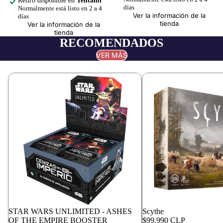
Retiro disponible en
Tentami
días
Normalmente está listo en 2 a 4
Ver la información de la
días
tienda
Ver la información de la
tienda
RECOMENDADOS
VER MÁS
Agotado
STAR WARS UNLIMITED - ASHES
Scythe
OF THE EMPIRE BOOSTER
$99.990 CLP