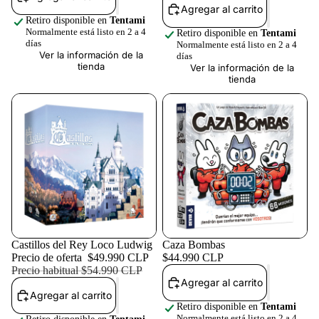
Agregar al carrito
Retiro disponible en
Tentami
Normalmente está listo en 2 a 4
Retiro disponible en
Tentami
días
Normalmente está listo en 2 a 4
Ver la información de la
días
tienda
Ver la información de la
tienda
Oferta
Castillos del Rey Loco Ludwig
Caza Bombas
Precio de oferta
$49.990 CLP
$44.990 CLP
Precio habitual
$54.990 CLP
Agregar al carrito
Agregar al carrito
Retiro disponible en
Tentami
Normalmente está listo en 2 a 4