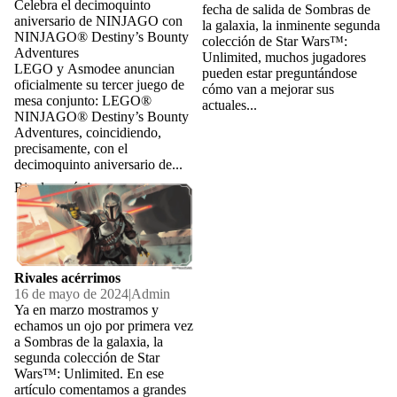
Celebra el decimoquinto
fecha de salida de Sombras de
aniversario de NINJAGO con
la galaxia, la inminente segunda
NINJAGO® Destiny’s Bounty
colección de Star Wars™:
Adventures
Unlimited, muchos jugadores
LEGO y Asmodee anuncian
pueden estar preguntándose
oficialmente su tercer juego de
cómo van a mejorar sus
mesa conjunto: LEGO®
actuales...
NINJAGO® Destiny’s Bounty
Adventures, coincidiendo,
precisamente, con el
decimoquinto aniversario de...
Rivales acérrimos
Rivales acérrimos
16 de mayo de 2024
|
Admin
Ya en marzo mostramos y
echamos un ojo por primera vez
a Sombras de la galaxia, la
segunda colección de Star
Wars™: Unlimited. En ese
artículo comentamos a grandes