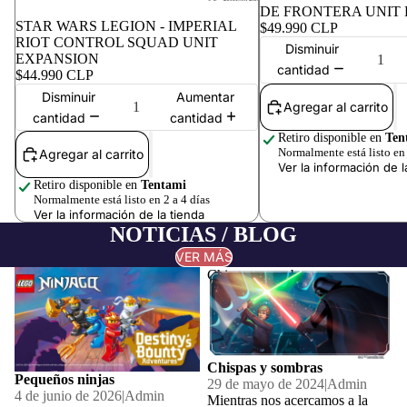
DE FRONTERA UNIT
STAR WARS LEGION - IMPERIAL
$49.990 CLP
RIOT CONTROL SQUAD UNIT
Disminuir
EXPANSION
cantidad
$44.990 CLP
Disminuir
Aumentar
Agregar al carrito
cantidad
cantidad
Retiro disponible en
Ten
Normalmente está listo en 
Agregar al carrito
Ver la información de l
Retiro disponible en
Tentami
Normalmente está listo en 2 a 4 días
Ver la información de la tienda
NOTICIAS / BLOG
VER MÁS
Pequeños ninjas
Chispas y sombras
Chispas y sombras
Pequeños ninjas
29 de mayo de 2024
|
Admin
4 de junio de 2026
|
Admin
Mientras nos acercamos a la