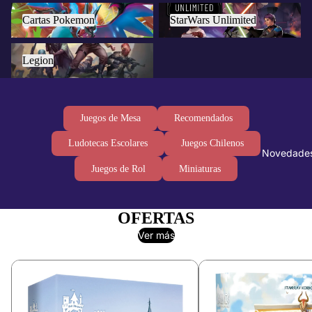
Cartas Pokemon
StarWars Unlimited
Cartas Pokemon
StarWars Unlimited
Legion
Legion
Juegos de Mesa
Recomendados
Ludotecas Escolares
Juegos Chilenos
Novedade
Juegos de Rol
Miniaturas
OFERTAS
Ver más