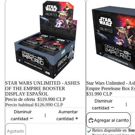
Agotado
STAR WARS UNLIMITED - ASHES
Star Wars Unlimited - Ash
OF THE EMPIRE BOOSTER
Empire Prerelease Box E
DISPLAY ESPAÑOL
$31.990 CLP
Precio de oferta
$119.990 CLP
Disminuir
Precio habitual
$126.990 CLP
cantidad
Disminuir
Aumentar
cantidad
cantidad
Agregar al carrito
Retiro disponible en
Ten
Agotado