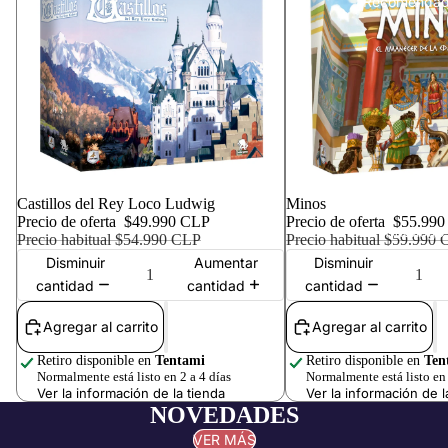
Recomendad
Oferta
Castillos del Rey Loco Ludwig
Oferta
Minos
Precio de oferta
$49.990 CLP
Precio de oferta
$55.990
Catálogo
Precio habitual
$54.990 CLP
Precio habitual
$59.990 
Disminuir
Aumentar
Disminuir
cantidad
cantidad
cantidad
Agregar al carrito
Agregar al carrito
Retiro disponible en
Tentami
Retiro disponible en
Ten
Normalmente está listo en 2 a 4 días
Normalmente está listo en 
Ver la información de la tienda
Ver la información de l
NOVEDADES
VER MÁS