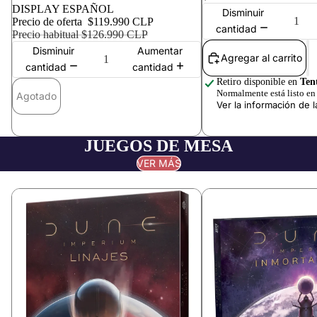
DISPLAY ESPAÑOL
Disminuir
Precio de oferta
$119.990 CLP
cantidad
Precio habitual
$126.990 CLP
Disminuir
Aumentar
Agregar al carrito
cantidad
cantidad
Retiro disponible en
Ten
Normalmente está listo en 
Agotado
Ver la información de l
JUEGOS DE MESA
VER MÁS