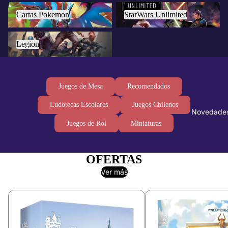
Cartas Pokemon
StarWars Unlimited
Cartas Pokemon
StarWars Unlimited
Legion
Legion
Juegos de Mesa
Recomendados
Ludotecas Escolares
Juegos Chilenos
Novedade
Juegos de Rol
Miniaturas
OFERTAS
Ver más