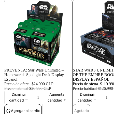
Oferta
PREVENTA: Star Wars Unlimited –
Agotado
STAR WARS UNLIMIT
Homeworlds Spotlight Deck Display
OF THE EMPIRE BOO
Español
DISPLAY ESPAÑOL
Precio de oferta
$24.990 CLP
Precio de oferta
$119.99
Precio habitual
$26.990 CLP
Precio habitual
$126.990
Disminuir
Aumentar
Disminuir
cantidad
cantidad
cantidad
Agregar al carrito
Agotado