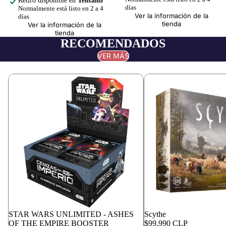
Retiro disponible en
Tentami
días
Normalmente está listo en 2 a 4
Ver la información de la
días
tienda
Ver la información de la
tienda
RECOMENDADOS
VER MÁS
Agotado
STAR WARS UNLIMITED - ASHES
Scythe
OF THE EMPIRE BOOSTER
$99.990 CLP