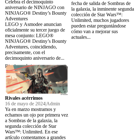
Celebra el decimoquinto
fecha de salida de Sombras de
aniversario de NINJAGO con
la galaxia, la inminente segunda
NINJAGO® Destiny’s Bounty
colección de Star Wars™:
Adventures
Unlimited, muchos jugadores
LEGO y Asmodee anuncian
pueden estar preguntándose
oficialmente su tercer juego de
cómo van a mejorar sus
mesa conjunto: LEGO®
actuales...
NINJAGO® Destiny’s Bounty
Adventures, coincidiendo,
precisamente, con el
decimoquinto aniversario de...
Rivales acérrimos
Rivales acérrimos
16 de mayo de 2024
|
Admin
Ya en marzo mostramos y
echamos un ojo por primera vez
a Sombras de la galaxia, la
segunda colección de Star
Wars™: Unlimited. En ese
artículo comentamos a grandes