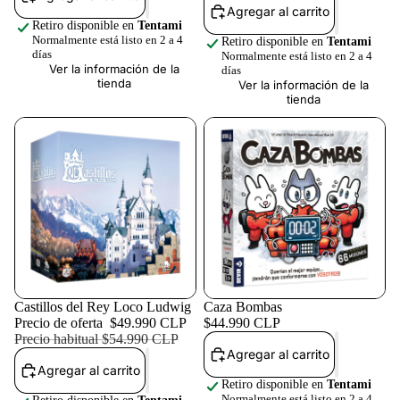
Agregar al carrito
Retiro disponible en
Tentami
Normalmente está listo en 2 a 4
Retiro disponible en
Tentami
días
Normalmente está listo en 2 a 4
Ver la información de la
días
tienda
Ver la información de la
tienda
Oferta
Castillos del Rey Loco Ludwig
Caza Bombas
Precio de oferta
$49.990 CLP
$44.990 CLP
Precio habitual
$54.990 CLP
Agregar al carrito
Agregar al carrito
Retiro disponible en
Tentami
Normalmente está listo en 2 a 4