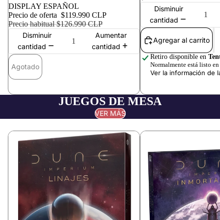
DISPLAY ESPAÑOL
Disminuir
Precio de oferta
$119.990 CLP
cantidad
Precio habitual
$126.990 CLP
Disminuir
Aumentar
Agregar al carrito
cantidad
cantidad
Retiro disponible en
Ten
Normalmente está listo en 
Agotado
Ver la información de l
JUEGOS DE MESA
VER MÁS