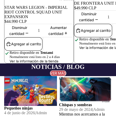
DE FRONTERA UNIT
STAR WARS LEGION - IMPERIAL
$49.990 CLP
RIOT CONTROL SQUAD UNIT
Disminuir
EXPANSION
cantidad
$44.990 CLP
Disminuir
Aumentar
Agregar al carrito
cantidad
cantidad
Retiro disponible en
Ten
Normalmente está listo en 
Agregar al carrito
Ver la información de l
Retiro disponible en
Tentami
Normalmente está listo en 2 a 4 días
Ver la información de la tienda
NOTICIAS / BLOG
VER MÁS
Pequeños ninjas
Chispas y sombras
Chispas y sombras
Pequeños ninjas
29 de mayo de 2024
|
Admin
4 de junio de 2026
|
Admin
Mientras nos acercamos a la