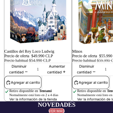
Recomendad
Oferta
Castillos del Rey Loco Ludwig
Oferta
Minos
Precio de oferta
$49.990 CLP
Precio de oferta
$55.990
Catálogo
Precio habitual
$54.990 CLP
Precio habitual
$59.990 
Disminuir
Aumentar
Disminuir
cantidad
cantidad
cantidad
Agregar al carrito
Agregar al carrito
Retiro disponible en
Tentami
Retiro disponible en
Ten
Normalmente está listo en 2 a 4 días
Normalmente está listo en 
Ver la información de la tienda
Ver la información de l
NOVEDADES
VER MÁS